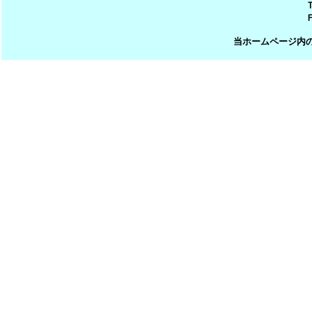
Ｔ
Ｆ
当ホームページ内