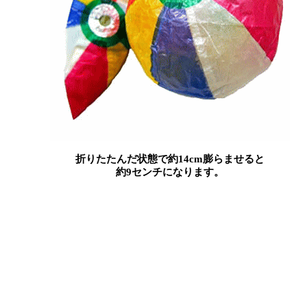
折りたたんだ状態で約14cm膨らませると
約9センチになります。