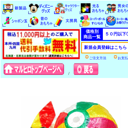
価格別
５０円以下
商品一覧
新規会員登録はこちら
ご注文方法
お支払
/