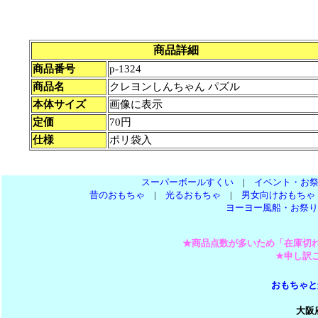
商品詳細
商品番号
p-1324
商品名
クレヨンしんちゃん パズル
本体サイズ
画像に表示
定価
70円
仕様
ポリ袋入
スーパーボールすくい
|
イベント・お
昔のおもちゃ
|
光るおもちゃ
|
男女向けおもちゃ
ヨーヨー風船・お祭り
★商品点数が多いため「在庫切
★申し訳
おもちゃと
大阪