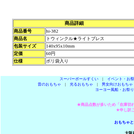
商品詳細
商品番号
hi-382
商品名
トウィンクル★ライトブレス
包装サイズ
140x95x10mm
定価
60円
仕様
ポリ袋入り
スーパーボールすくい
|
イベント・お
昔のおもちゃ
|
光るおもちゃ
|
男女向けおもちゃ
ヨーヨー風船・お祭り
★商品点数が多いため「在庫切
★申し訳
おもちゃと
大阪