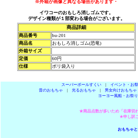
※外箱が画像と異なる場合があります・
イワコーのおもしろ消しゴムです。
デザイン種類が１部変わる場合がございます。
商品詳細
商品番号
bu-201
商品名
おもしろ消しゴム(恐竜)
外箱サイズ
定価
60円
仕様
ポリ袋入り
スーパーボールすくい
|
イベント・お
昔のおもちゃ
|
光るおもちゃ
|
男女向けおもちゃ
ヨーヨー風船・お祭り
★商品点数が多いため「在庫切
★申し訳
おもちゃと