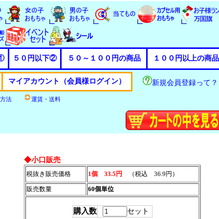
①
５０円以下②
５０～１００円の商品
１００円以上の商品
マイアカウント（会員様ログイン）
新規会員登録って？
方法
運賃・送料
◆小口販売
税抜き販売価格
1個 33.5円
（税込 36.9円）
販売数量
60個単位
購入数
セット