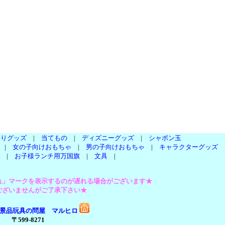
祭りグッズ
|
当てもの
|
ディズニーグッズ
|
シャボン玉
|
女の子向けおもちゃ
|
男の子向けおもちゃ
|
キャラクターグッズ
|
お子様ランチ用万国旗
|
文具
|
れ」マークを表示するのが遅れる場合がございます★
ございませんがご了承下さい★
景品玩具の問屋 マルヒロ
〒599-8271